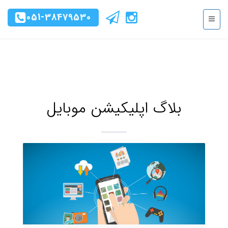
051-38479530
بلاگ اپلیکیشن موبایل