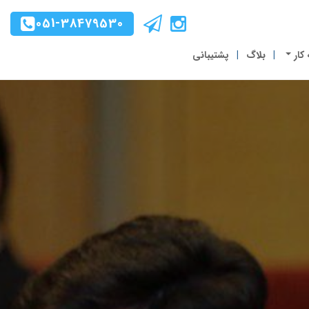
051-38479530
 کار
بلاگ
پشتیبانی