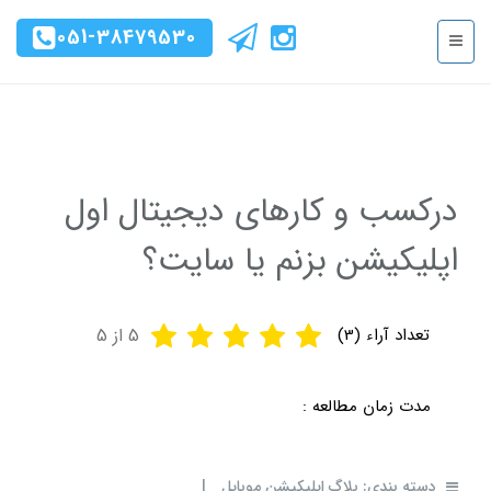
051-38479530
درکسب و کارهای دیجیتال اول
اپلیکیشن بزنم یا سایت؟
تعداد آراء (
3
)
5
از 5
مدت زمان مطالعه :
دسته بندی:
بلاگ اپلیکیشن موبایل
|