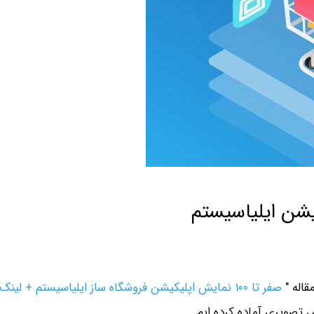
یشن ایلیاسیستم
قاله "
صفر تا 100 نمایش اپلیکیشن فروشگاه ساز ایلیاسیستم + لی
ش تصویری آماده کرده ایم.