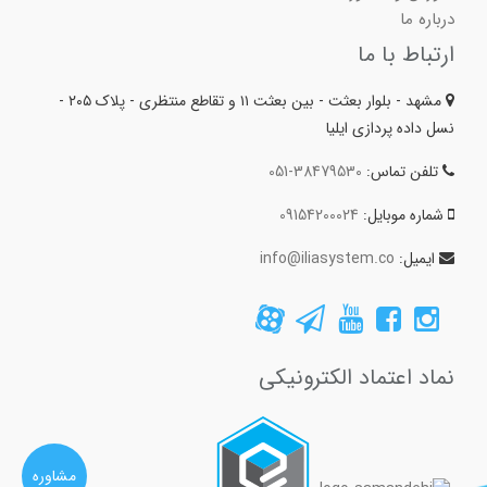
درباره ما
ارتباط با ما
مشهد - بلوار بعثت - بین بعثت ۱۱ و تقاطع منتظری - پلاک ۲۰۵ -
نسل داده پردازی ایلیا
تلفن تماس:
051-38479530
شماره موبایل:
09154200024
ایمیل:
info@iliasystem.co
نماد اعتماد الکترونیکی
مشاوره