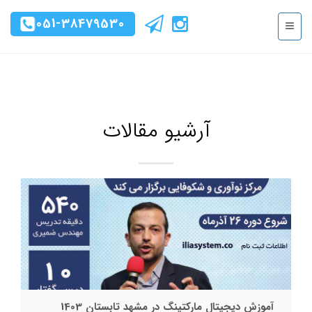
051-38479530
آرشیو مقالات
آموزش دیجیتال مارکتینگ در مشهد تابستان 1403