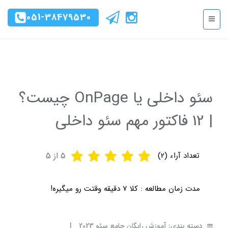
051-38479530
سئو داخلی یا OnPage چیست؟
| 12 فاکتور مهم سئو داخلی
تعداد آراء (
2
)
5
از 5
مدت زمان مطالعه :
کلا 7 دقیقه وقتت رو میگیره!
دسته بندی:
آموزش رایگان جامع سئو 2023
|