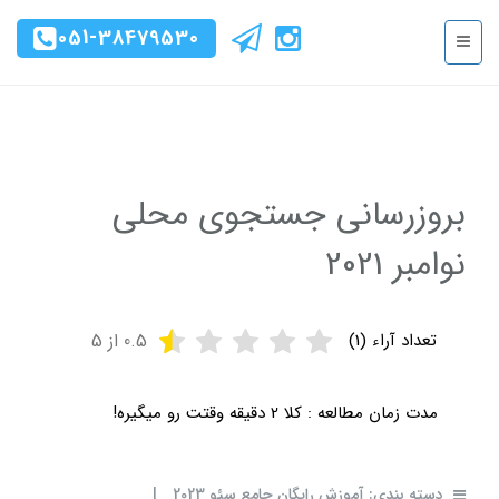
051-38479530
‌بروزرسانی جستجوی محلی
نوامبر 2021
تعداد آراء (
1
)
0.5
از 5
مدت زمان مطالعه :
کلا 2 دقیقه وقتت رو میگیره!
دسته بندی:
آموزش رایگان جامع سئو 2023
|