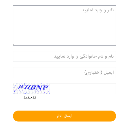
کدجدید