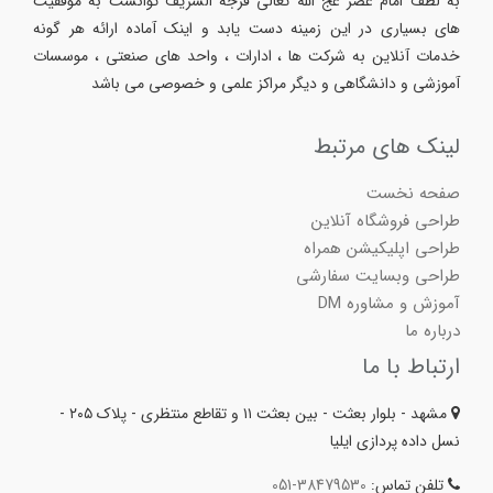
به لطف امام عصر عج الله تعالی فرجه الشریف توانست به موفقیت
های بسیاری در این زمینه دست یابد و اینک آماده ارائه هر گونه
خدمات آنلاین به شرکت ها ، ادارات ، واحد های صنعتی ، موسسات
آموزشی و دانشگاهی و دیگر مراکز علمی و خصوصی می باشد
لینک های مرتبط
صفحه نخست
طراحی فروشگاه آنلاین
طراحی اپلیکیشن همراه
طراحی وبسایت سفارشی
آموزش و مشاوره DM
درباره ما
ارتباط با ما
مشهد - بلوار بعثت - بین بعثت ۱۱ و تقاطع منتظری - پلاک ۲۰۵ -
نسل داده پردازی ایلیا
تلفن تماس:
051-38479530