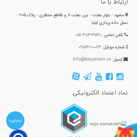
ارتباط با ما
مشهد - بلوار بعثت - بین بعثت ۱۱ و تقاطع منتظری - پلاک ۲۰۵ -
نسل داده پردازی ایلیا
تلفن تماس:
051-38479530
شماره موبایل:
09154200024
ایمیل:
info@iliasystem.co
نماد اعتماد الکترونیکی
مشاوره