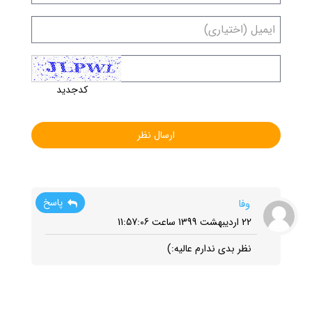
کدجدید
پاسخ
وفا
22 اردیبهشت 1399 ساعت 11:57:06
نظر بدی ندارم عالیه:)