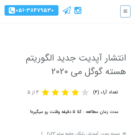
051-38479530
انتشار آپدیت جدید الگوریتم
هسته گوگل می 2020
تعداد آراء (
4
)
4
از 5
مدت زمان مطالعه :
کلا 5 دقیقه وقتت رو میگیره!
دسته بندی:
آموزش رایگان جامع سئو 2023
|