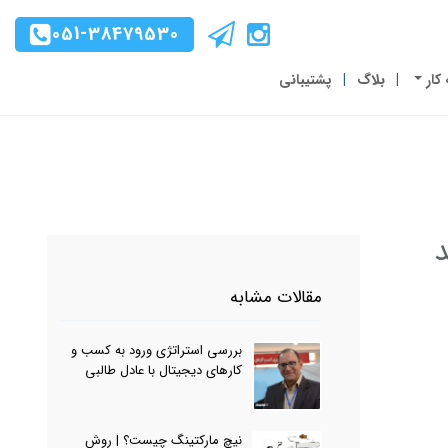
051-38479530
 کار
بلاگ
پشتیبانی
د
مقالات مشابه
بررسی استراتژی ورود به کسب و
کارهای دیجیتال با عادل طالبی
نیچ مارکتینگ چیست؟ | روش