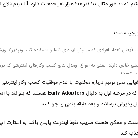
خیلی وقتها از من میپرسند: که مثلا ما تو یه شهرستانی هستیم که به طور مثال 100 نفر 200 هزار نفر جمعیت د
 پیچیده ست.
(یعنی تعداد افرادی که میتونن ایده ی شما را استفاده کنند وبپذیرند وپش
لی خاص دارند، یعنی به انواع ومدل های کسب وکارهای اینترنتی که بوم
شتر هست.
فیایی نمی تونیم درباره موفقیت یا عدم موفقیت کسب وکار اینترنتی ن
 در مرحله اول به دنبال
Early Adopters
هستند که بتوانند با است
 پذیرش برسانند و بعد طبقه بندی و اجرا کنند.
کم هست و ممکن هست ضریب نفوذ اینترنت پایین باشد یه استارت آپ
جذب کند.