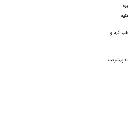
ر هست اجرا بشه در مرحله ی اول باید Early Adopter بگیره
نیم.
اب کرد و
ت پیشرفت