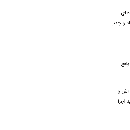
 های
تی می شود افراد را جذب
واقع
 اش را
د اجرا