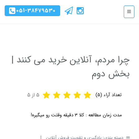
051-38479530
چرا مردم، آنلاین خرید می کنند |
بخش دوم
تعداد آراء (
5
)
5
از 5
مدت زمان مطالعه :
کلا 3 دقیقه وقتت رو میگیره!
دسته بندی:
یادگیری و تقویت فروش آنلاین
|