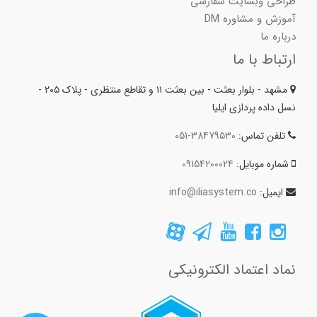
طراحی وبسایت سفارشی
آموزش و مشاوره DM
درباره ما
ارتباط با ما
مشهد - بلوار بعثت - بین بعثت ۱۱ و تقاطع منتظری - پلاک ۲۰۵ -
نسل داده پردازی ایلیا
تلفن تماس:
051-38479530
شماره موبایل:
09154200024
ایمیل:
info@iliasystem.co
نماد اعتماد الکترونیکی