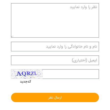
کدجدید