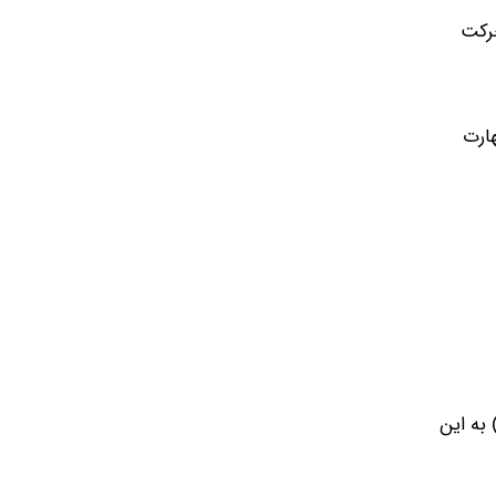
حرکت
هارت
تفاده از این ابزار بسیار مهم یعنی گوگل سرچ کنسول، ابتدا باید مالک بودن خود را از طریق گزینه (Domain Properties) به این