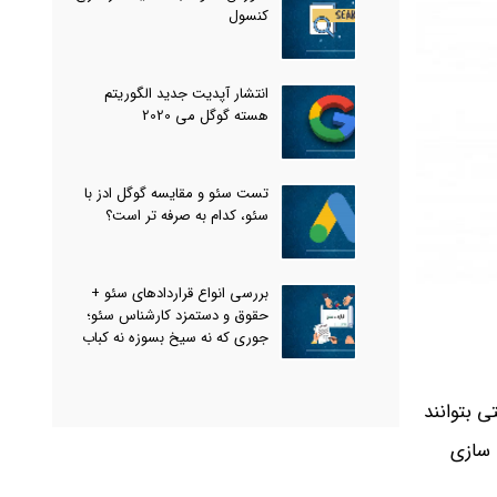
کنسول
انتشار آپدیت جدید الگوریتم
هسته گوگل می 2020
تست سئو و مقایسه گوگل ادز با
سئو، کدام به صرفه تر است؟
بررسی انواع قراردادهای سئو +
حقوق و دستمزد کارشناس سئو؛
جوری که نه سیخ بسوزه نه کباب
 بتوانند
 سازی