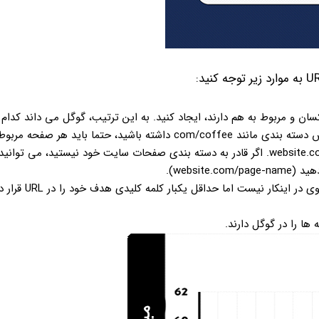
ا یکسان و مربوط به هم دارند، ایجاد کنید. به این ترتیب، گوگل می داند کدام 
صفحات شما تحت تاثیر آن قرار می گیرد. مثلا: اگر شما یک آدرس دسته بندی مانند com/coffee داشته باشید، حتما بای
websi).
در URL های خود از کلمات کلیدی استفاده کنید. نیازی به زیاده رو