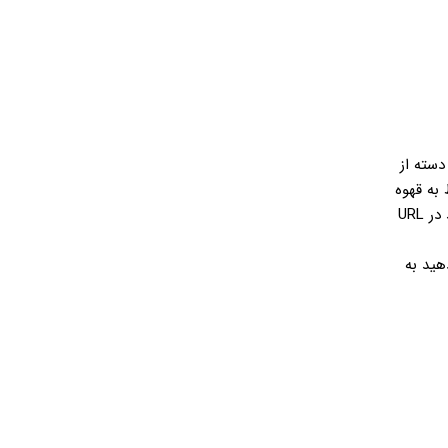
دسته از
د هر صفحه مربوط به قهوه
در زیر آن دسته بندی قرار گیرد، مثل: website.com/coffee/french-press. اگر قادر به دسته بندی صفحات سایت خود نیستید، می توانید در URL
ی در اینکار نیست اما حداقل یکبار کلمه کلیدی هدف خود را در URL قرار دهید به