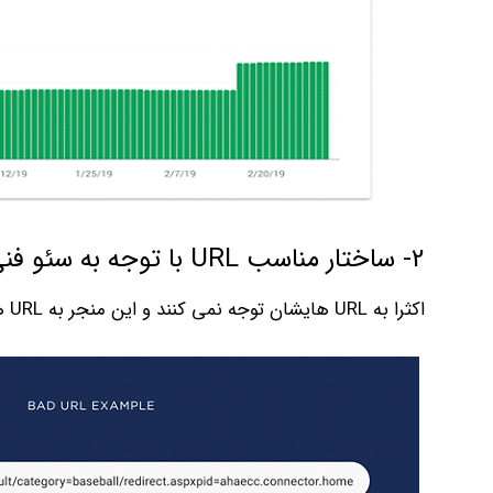
2- ساختار مناسب URL با توجه به سئو فنی
اکثرا به URL هایشان توجه نمی کنند و این منجر به URL های عجیب و غریب مانند این می شود: