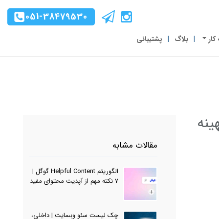
051-38479530
 کار
بلاگ
پشتیبانی
بهینه
مقالات مشابه
الگوریتم Helpful Content گوگل |
7 نکته مهم از آپدیت محتوای مفید
چک لیست سئو وبسایت | داخلی،