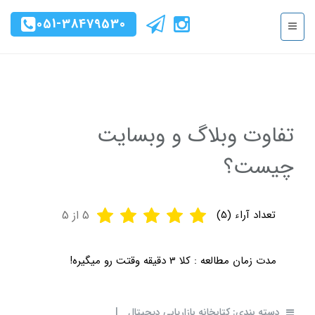
051-38479530
تفاوت وبلاگ و وبسایت
چیست؟
تعداد آراء (
5
)
5
از 5
مدت زمان مطالعه :
کلا 3 دقیقه وقتت رو میگیره!
دسته بندی:
کتابخانه بازاریابی دیجیتال
|