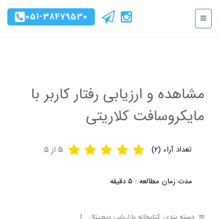
051-38479530
مشاهده و ارزیابی رفتار کاربر با
مایکروسافت کلاریتی
تعداد آراء (
2
)
5
از 5
مدت زمان مطالعه :
5 دقیقه
دسته بندی:
کتابخانه بازاریابی دیجیتال
|