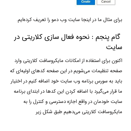
براي مثال ما در اينجا سايت وب دمو را تعريف كرده‌ايم.
گام پنجم : نحوه فعال سازي كلاريتي در
سايت
اكنون براي استفاده از امكانات مايكروسافت كلاريتي وارد
صفحه تنظيمات مي‌شويم در اين صفحه كدهاي اوليه‌اي كه
بايد به سورس برنامه وب سايت خود اضافه كنيم در اختيار
ما قرار مي‌گيرد با اضافه كردن اين كدها در ابتداي برنامه
سايت خودمان در واقع اجازه دسترسي و كنترل را به
مايكروسافت كلاريتي مي‌دهيم طبق شكل زير