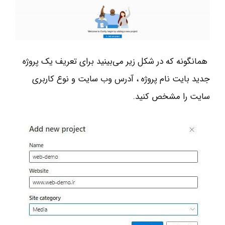
همانگونه كه در شكل زیر مي‌بينيد براي تعريف يك پروژه
جديد بايت نام پروژه ، آدرس وب سايت و نوع كاربري
سايت را مشخص كنيد.