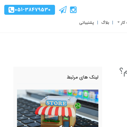
051-38479530
 کار
بلاگ
پشتیبانی
م؟
لینک های مرتبط