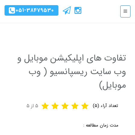
051-38479530
تفاوت های اپلیکیشن موبایل و
وب سایت ریسپانسیو ( وب
موبایل)
تعداد آراء (
5
)
5
از 5
مدت زمان مطالعه :