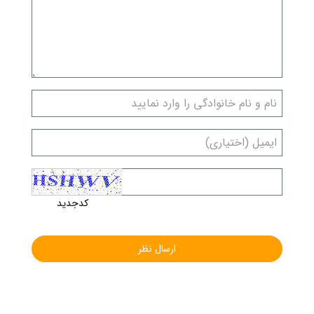
کدجدید