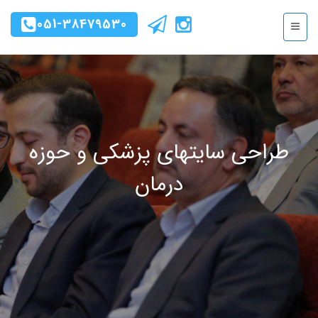
051-38479530
طراحی سایتهای پزشکی و حوزه
درمان