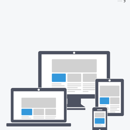
و ....