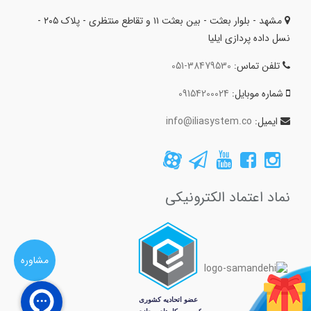
مشهد - بلوار بعثت - بین بعثت ۱۱ و تقاطع منتظری - پلاک ۲۰۵ -
نسل داده پردازی ایلیا
تلفن تماس:
051-38479530
شماره موبایل:
09154200024
ایمیل:
info@iliasystem.co
نماد اعتماد الکترونیکی
مشاوره