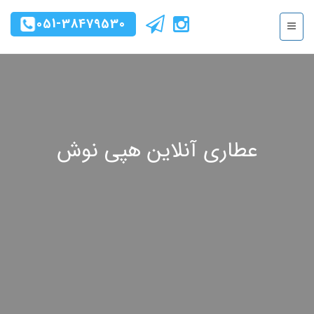
051-38479530
عطاری آنلاین هپی نوش