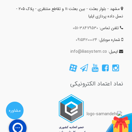
مشهد - بلوار بعثت - بین بعثت ۱۱ و تقاطع منتظری - پلاک ۲۰۵ -
نسل داده پردازی ایلیا
تلفن تماس:
051-38479530
شماره موبایل:
09154200024
ایمیل:
info@iliasystem.co
نماد اعتماد الکترونیکی
مشاوره