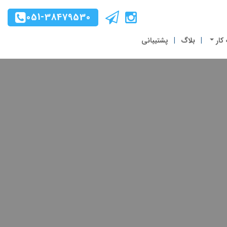
051-38479530
 کار
بلاگ
پشتیبانی