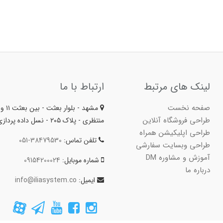
لینک های مرتبط
ارتباط با ما
صفحه نخست
مشهد - بلوا
طراحی فروشگاه آنلاین
منتظری - پلاک ۲۰۵ - نسل داده پردازی ایلیا
طراحی اپلیکیشن همراه
تلفن تماس:
051-38479530
طراحی وبسایت سفارشی
آموزش و مشاوره DM
شماره موبایل:
09154200024
درباره ما
ایمیل:
info@iliasystem.co