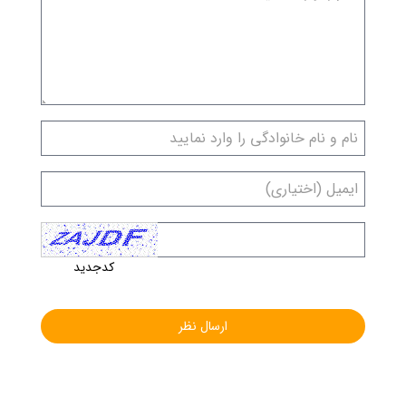
کدجدید