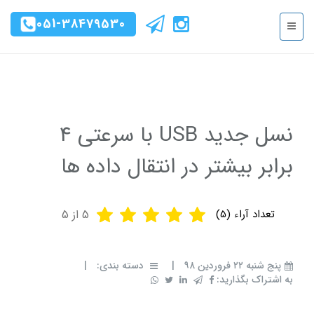
051-38479530
نسل جدید USB با سرعتی 4
برابر بیشتر در انتقال داده ها
تعداد آراء (
5
)
5
از 5
پنج شنبه ۲۲ فروردین ۹۸
|
دسته بندی:
|
به اشتراک بگذارید: