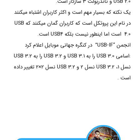
USB 2.0 و ثاندربولت 3 سازگار است.
یک نکته که بسیار مهم است و اکثر کاربران اشتباه میکنند
در نام این پروتکل است که کاربران گمان میکنند که USB
4.0 است اما اینطور نیست بلکه USB4 است.
انجمن “USB-IF” در کنگره جهانی موبایل اعلام کرد
:اسامی USB 3.0 را به USB 3.1 و USB 3.2 را به USB 3.2
نسل 1، USB 3.2 نسل 2 و USB 3.2 نسل 2×2 تغییر داده
است .