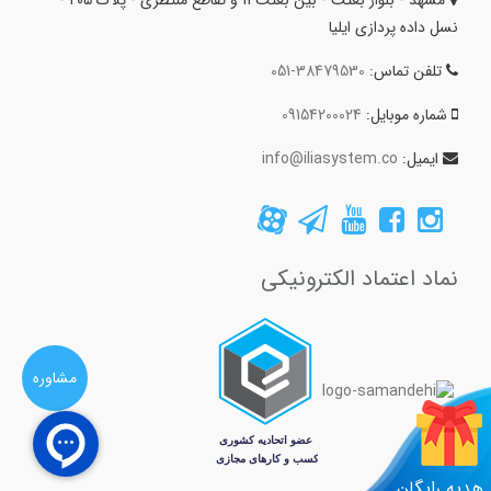
نسل داده پردازی ایلیا
تلفن تماس:
051-38479530
شماره موبایل:
09154200024
ایمیل:
info@iliasystem.co
نماد اعتماد الکترونیکی
مشاوره
هدیه رایگان