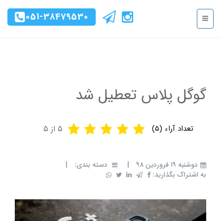
051-38479530
گوگل پلاس تعطیل شد
تعداد آراء (
5
)
5
از 5
دوشنبه ۱۹ فروردین ۹۸
|
دسته بندی:
|
به اشتراک بگذارید: