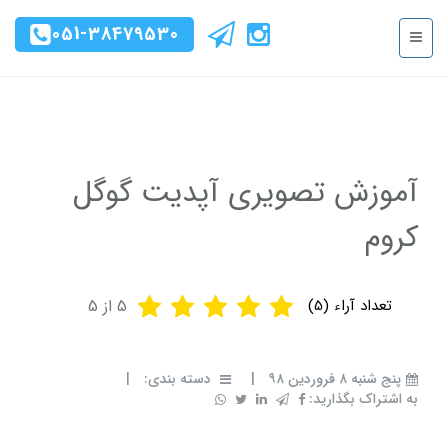
051-38479530
آموزش تصویری آپدیت گوگل
کروم
تعداد آراء (
5
)
5
از 5
پنج شنبه ۸ فروردین ۹۸
|
دسته بندی:
|
به اشتراک بگذارید: