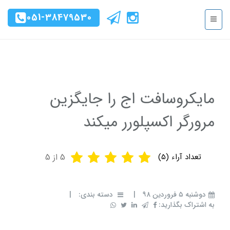
051-38479530
مایکروسافت اج را جایگزین
مرورگر اکسپلورر میکند
تعداد آراء (
5
)
5
از 5
دوشنبه ۵ فروردین ۹۸
|
دسته بندی:
|
به اشتراک بگذارید: